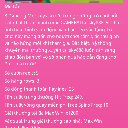
Mô tả:
3 Dancing Monkeys là một trong những trò chơi nổi
bật nhất thuộc danh mục GAMEBÀI tại sky888. Với hình
ảnh hoạt hình sinh động và nhạc nền sôi động, trò
chơi này mang đến cho người chơi cảm giác thư giãn
và hào hứng mỗi khi tham gia. Đặc biệt, hệ thống
khuyến mãi thường xuyên tại sky888 luôn sẵn sàng
chào đón bạn với vô số phần quà hấp dẫn đang chờ
đợi phía trước!
Số cuộn reels:
5
Số hàng rows:
3
Số dòng thanh toán Paylines:
25
Tần suất trúng thưởng Hit Freq:
24%
Tần suất vòng quay miễn phí Free Spins Freq:
10
Giải thưởng tối đa Max Win:
x1200
Xác suất trúng giải thưởng cao nhất Max Win
Probability:
0.5%