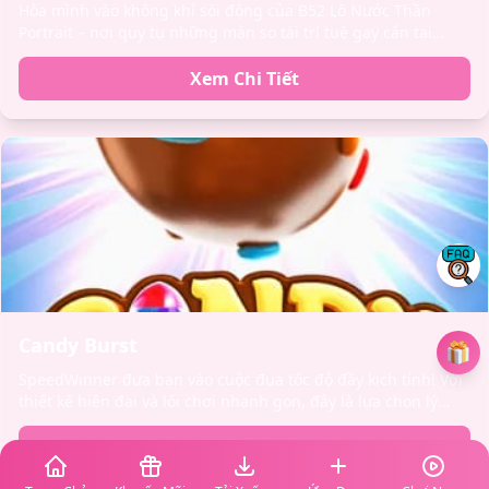
Hòa mình vào không khí sôi động của B52 Lô Nước Thần
Portrait – nơi quy tụ những màn so tài trí tuệ gay cấn tại
sk88. Tham gia để thử thách bản thân và giành lấy giải
thưởng siêu hấp dẫn chỉ có duy nhất tại sky888!
Xem Chi Tiết
Candy Burst
SpeedWinner đưa bạn vào cuộc đua tốc độ đầy kịch tính! Với
thiết kế hiện đại và lối chơi nhanh gọn, đây là lựa chọn lý
tưởng cho các tín đồ yêu thích trải nghiệm cược mượt mà tại
sk88. Hãy thử vận may của mình ngay hôm nay!
Xem Chi Tiết