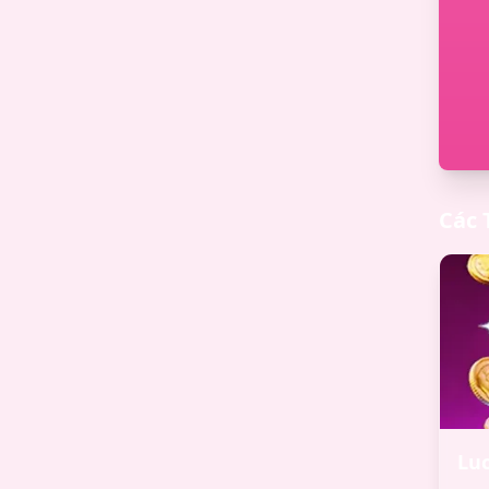
Các 
Luc