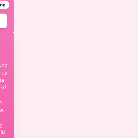
ống
 kho
 hóa
ba
 kế
n
ác
ng
ild