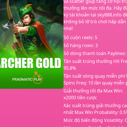
và scatter giúp tăng cơ hội t
thưởng lên mức tối đa. Hãy 
ký tài khoản tại sky888.info đ
không bỏ lỡ trò chơi hấp dẫn
nhé!
Số cuộn reels:
5
Số hàng rows:
3
Số dòng thanh toán Paylines:
Tần suất trúng thưởng Hit Fr
95.8%
Tần suất vòng quay miễn phí 
Spins Freq:
10 lần quay miễn 
Giải thưởng tối đa Max Win:
x2000 tiền cược
Xác suất trúng giải thưởng c
nhất Max Win Probability:
0.5
Mức độ biến động Volatility:
C