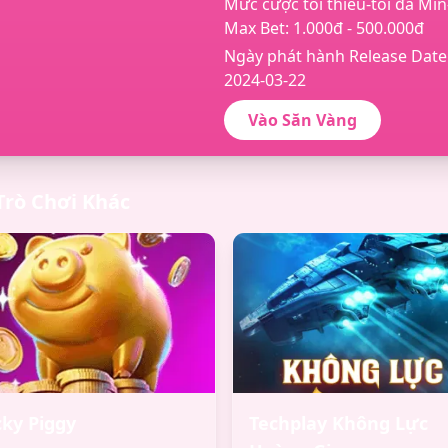
Mức cược tối thiểu-tối đa Min
Max Bet:
1.000đ - 500.000đ
Ngày phát hành Release Date
2024-03-22
Vào Săn Vàng
Trò Chơi Khác
ky Piggy
Techplay Không Lực