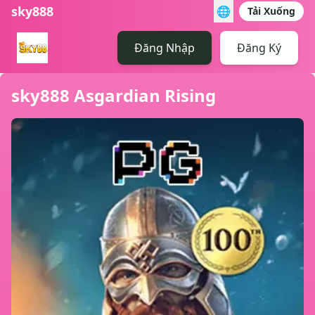
sky888
🌐
Tải Xuống
Đăng Nhập
Đăng Ký
sky888 Asgardian Rising