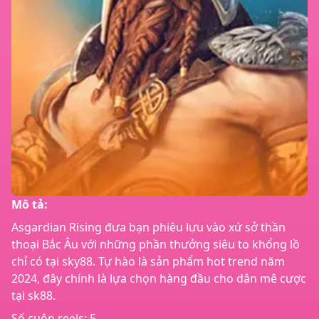
Mô tả:
Asgardian Rising đưa bạn phiêu lưu vào xứ sở thần
thoại Bắc Âu với những phần thưởng siêu to khổng lồ
chỉ có tại sky88. Tự hào là sản phẩm hot trend năm
2024, đây chính là lựa chọn hàng đầu cho dân mê cược
tại sk88.
Số cuộn reels:
5